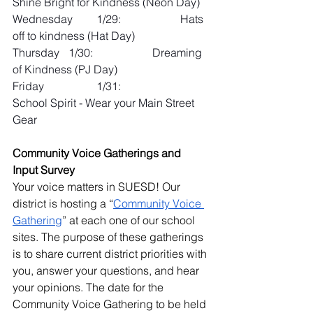
Shine Bright for Kindness (Neon Day)
Wednesday 	1/29: 		Hats 
off to kindness (Hat Day)
Thursday 	1/30: 		Dreaming 
of Kindness (PJ Day)
Friday 		1/31: 		
School Spirit - Wear your Main Street 
Gear
Community Voice Gatherings and 
Input Survey
Your voice matters in SUESD! Our 
district is hosting a “
Community Voice 
Gathering
” at each one of our school 
sites. The purpose of these gatherings 
is to share current district priorities with 
you, answer your questions, and hear 
your opinions. The date for the 
Community Voice Gathering to be held 