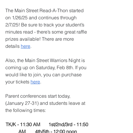
The Main Street Read-A-Thon started 
on 1/26/25 and continues through 
2/7/25! Be sure to track your student’s 
minutes read - there’s some great raffle 
prizes available! There are more 
details 
here
.
Also, the Main Street Warriors Night is 
coming up on Saturday, Feb 8th. If you 
would like to join, you can purchase 
your tickets 
here
.
Parent conferences start today, 
(January 27-31) and 
students leave at 
the following times:
TK/K - 11:30 AM       1st/2nd/3rd - 11:50 
AM        4th/5th - 12:00 noon