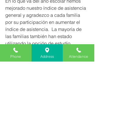
En lo que va del año escolar hemos 
mejorado nuestro índice de asistencia 
general y agradezco a cada familia 
por su participación en aumentar el 
índice de asistencia.  La mayoría de 
las familias también han estado 
utilizando la opción de estudio 
independiente a corto plazo que 
Phone
Address
Attendance
también ha ayudado a mejorar nuestra 
asistencia.  Un recordatorio de que 
puede acceder a la opción de estudio 
independiente a corto plazo 
aquí
.  
¡Gracias por enviar a su hijo a nuestra 
escuela (regularmente)!
Atentamente,
Craig Broadhurst