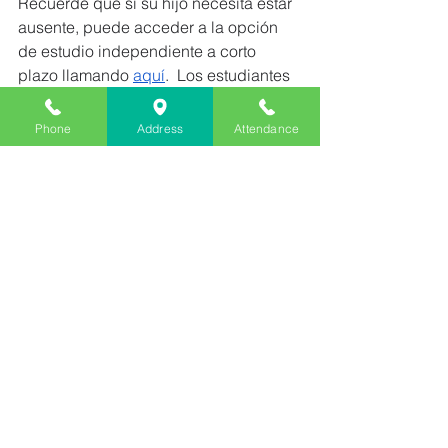
Recuerde que si su hijo necesita estar 
ausente, puede acceder a la opción 
de estudio independiente a corto 
plazo llamando 
aquí
.  Los estudiantes 
que acceden a esto reciben crédito de 
asistencia.
Phone
Address
Attendance
Atentamente,
Craig Broadhurst
See All
Recent Posts